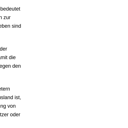
bedeutet
n zur
ieben sind
der
mit die
gegen den
etern
sland ist,
lung von
tzer oder