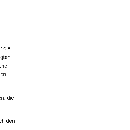
r die
egten
lche
ich
n, die
ch den