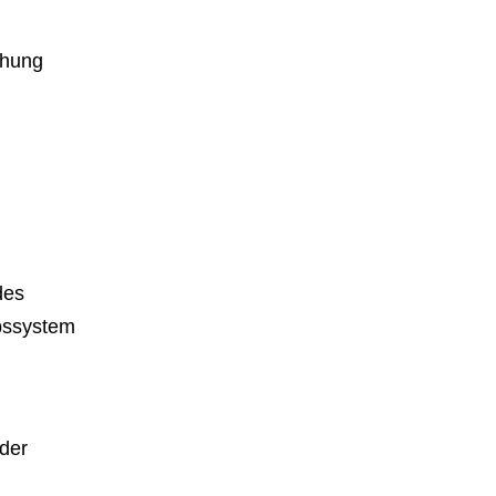
chung
des
ebssystem
der